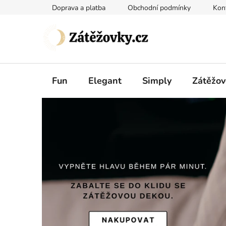
Přejít
Doprava a platba
Obchodní podmínky
Kon
na
obsah
Fun
Elegant
Simply
Zátěžov
Z
á
t
ě
ž
o