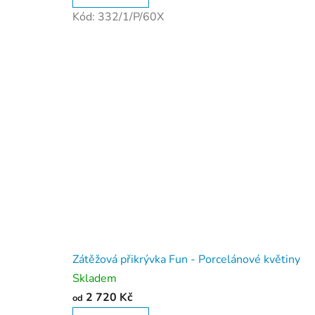
Kód:
332/1/P/60X
Zátěžová přikrývka Fun - Porcelánové květiny
Skladem
2 720 Kč
od