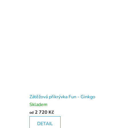
l
i
d
n
ý
s
p
á
n
Zátěžová přikrývka Fun - Ginkgo
e
Skladem
k
2 720 Kč
od
DETAIL