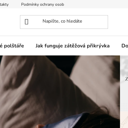
takty
Podmínky ochrany osobních údajů
Jak funguje zátěžo
é polštáře
Jak funguje zátěžová přikrývka
Do