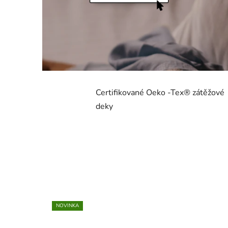
v
k
y
.
c
z
Certifikované Oeko -Tex® zátěžové
deky
-
z
á
t
ě
ž
NOVINKA