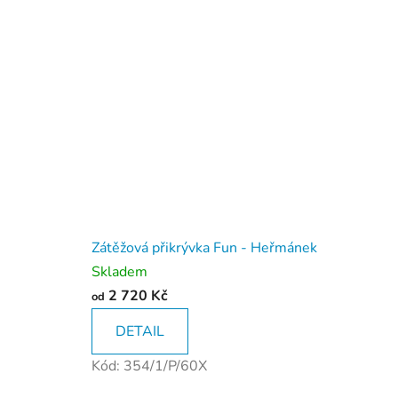
o
v
é
p
ř
i
k
r
Zátěžová přikrývka Fun - Heřmánek
ý
Skladem
v
2 720 Kč
od
k
DETAIL
y
Kód:
354/1/P/60X
n