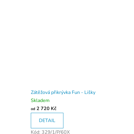
a
m
í
r
u
p
r
o
Zátěžová přikrývka Fun - Lišky
V
Skladem
á
2 720 Kč
od
š
DETAIL
k
Kód:
329/1/P/60X