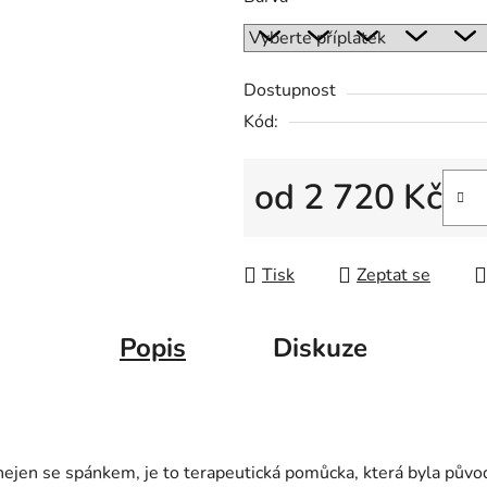
Dostupnost
Kód:
od
2 720 Kč
Měrná cena:
Tisk
Zeptat se
Popis
Diskuze
nejen se spánkem, je to terapeutická pomůcka, která byla půvo