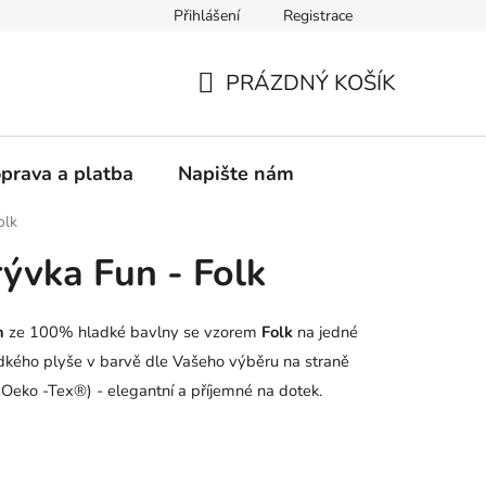
Přihlášení
Registrace
vá přikrývka
PRÁZDNÝ KOŠÍK
NÁKUPNÍ
KOŠÍK
prava a platba
Napište nám
olk
rývka Fun - Folk
un
ze 100% hladké bavlny se vzorem
Folk
na jedné
kého plyše v barvě dle Vašeho výběru na straně
e Oeko -Tex®) - elegantní a příjemné na dotek.