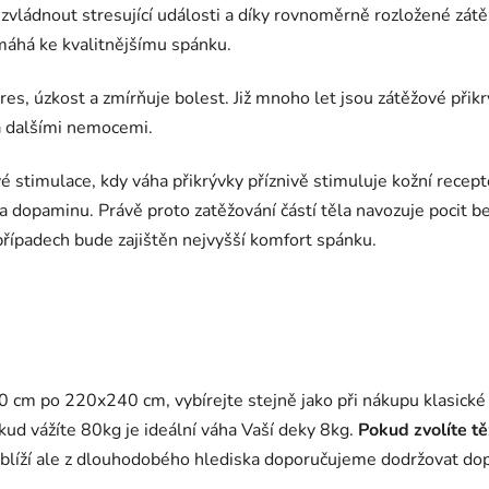
vládnout stresující události a díky rovnoměrně
rozložené zátě
omáhá ke kvalitnějšímu spánku.
res, úzkost a zmírňuje bolest. Již mnoho let jsou zátěžové při
 a dalšími nemocemi.
é stimulace, kdy váha přikrývky příznivě stimuluje kožní recept
 dopaminu. Právě proto zatěžování částí těla navozuje pocit bez
případech bude zajištěn nejvyšší komfort spánku.
 cm po 220x240 cm, vybírejte stejně jako při nákupu klasické 
ud vážíte 80kg je ideální váha Vaší deky 8kg.
Pokud zvolíte tě
blíží ale z dlouhodobého hlediska doporučujeme dodržovat do