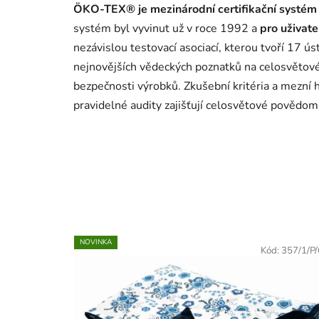
ÖKO-TEX® je mezinárodní certifikační systém p
systém byl vyvinut už v roce 1992 a
pro uživat
nezávislou testovací asociací, kterou tvoří 17 ú
nejnovějších vědeckých poznatků na celosvětov
bezpečnosti výrobků. Zkušební kritéria a mezní 
pravidelné audity zajišťují celosvětové povědo
NOVINKA
Kód:
357/1/P