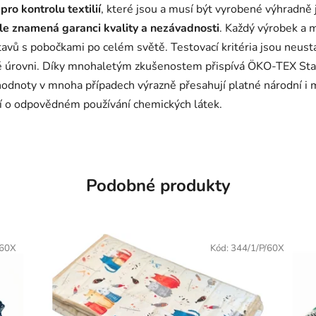
ro kontrolu textilií
, které jsou a musí být vyrobené výhradně
ele znamená garanci kvality a nezávadnosti
. Každý výrobek a m
stavů s pobočkami po celém světě. Testovací kritéria jsou neust
é úrovni. Díky mnohaletým zkušenostem přispívá ÖKO-TEX Stan
hodnoty v mnoha případech výrazně přesahují platné národní i 
mí o odpovědném používání chemických látek.
Podobné produkty
/60X
Kód:
344/1/P/60X