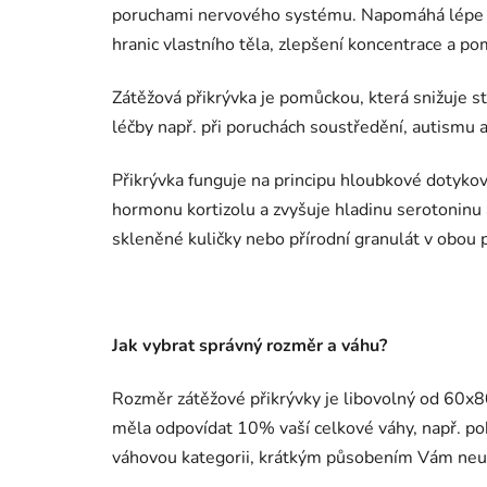
poruchami nervového systému.
Napomáhá lépe z
hranic vlastního těla, zlepšení koncentrace a p
Zátěžová přikrývka je pomůckou, která snižuje st
léčby např. při poruchách soustředění, autismu
Přikrývka funguje na principu hloubkové dotykov
hormonu kortizolu a zvyšuje hladinu serotoninu a
skleněné kuličky nebo přírodní granulát v obou 
Jak vybrat správný rozměr a váhu?
Rozměr zátěžové přikrývky je libovolný od 60x80
měla odpovídat 10% vaší celkové váhy, např. pok
váhovou kategorii, krátkým působením Vám neu