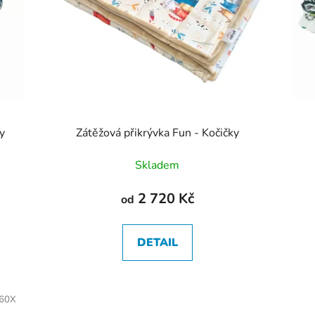
y
Zátěžová přikrývka Fun - Kočičky
Skladem
2 720 Kč
od
DETAIL
/60X