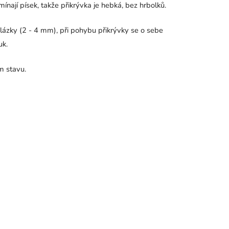
mínají písek, takže přikrývka je hebká, bez hrbolků.
blázky (2 - 4 mm), při pohybu přikrývky se o sebe
uk.
m stavu.