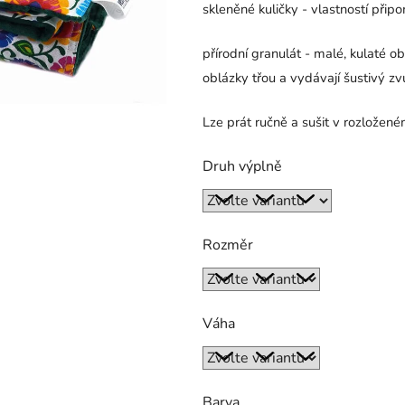
skleněné kuličky - vlastností připo
přírodní granulát - malé, kulaté o
oblázky třou a vydávají šustivý zv
Lze prát ručně a sušit v rozložené
Druh výplně
Rozměr
Váha
Barva