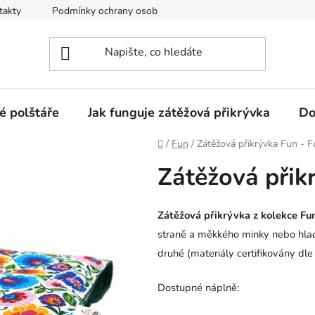
takty
Podmínky ochrany osobních údajů
Jak funguje zátěžo
é polštáře
Jak funguje zátěžová přikrývka
Do
Domů
/
Fun
/
Zátěžová přikrývka Fun - F
Zátěžová přik
Zátěžová přikrývka z kolekce F
straně a měkkého minky nebo hlad
druhé (materiály certifikovány dl
Dostupné náplně: