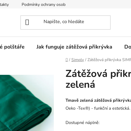
takty
Podmínky ochrany osobních údajů
Jak funguje zátěžo
é polštáře
Jak funguje zátěžová přikrývka
Do
Domů
/
Simply
/
Zátěžová přikrývka SIM
Zátěžová přik
zelená
Tmavě zelená zátěžová přikrývk
Oeko -Tex®) - funkční a estetická.
Dostupné náplně: