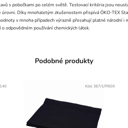
stavů s pobočkami po celém světě. Testovací kritéria jsou neust
é úrovni. Díky mnohaletým zkušenostem přispívá ÖKO-TEX Stan
hodnoty v mnoha případech výrazně přesahují platné národní i 
mí o odpovědném používání chemických látek.
Podobné produkty
/140
Kód:
367/1/P/60X