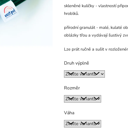
skleněné kuličky - vlastností připo
hroblků.
přírodní granulát - malé, kulaté o
oblázky třou a vydávají šustivý zv
Lze prát ručně a sušit v rozložené
Druh výplně
Rozměr
Váha