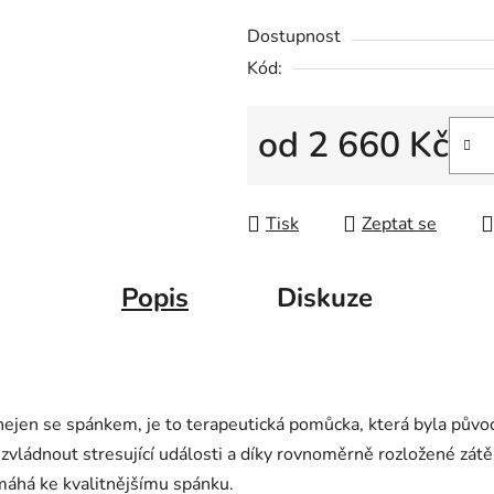
Dostupnost
Kód:
od
2 660 Kč
Měrná cena:
Tisk
Zeptat se
Popis
Diskuze
nejen se spánkem, je to terapeutická pomůcka, která byla půvo
vládnout stresující události a díky rovnoměrně
rozložené zátě
omáhá ke kvalitnějšímu spánku.