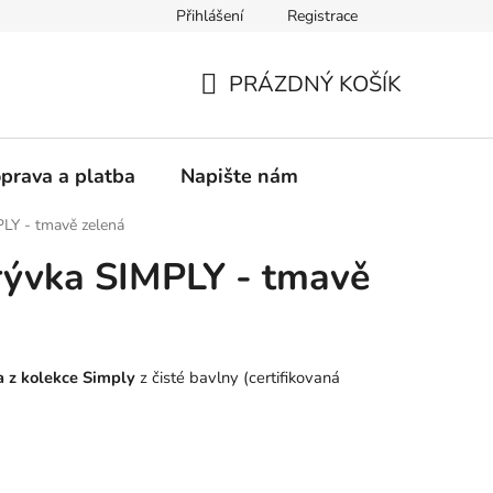
Přihlášení
Registrace
vá přikrývka
PRÁZDNÝ KOŠÍK
NÁKUPNÍ
KOŠÍK
prava a platba
Napište nám
PLY - tmavě zelená
rývka SIMPLY - tmavě
a z kolekce Simply
z čisté bavlny (certifikovaná