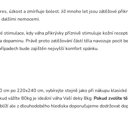
res, úzkost a zmírňuje bolest. Již mnoho let jsou zátěžové při
 a dalšími nemocemi.
é stimulace, kdy váha přikrývky příznivě stimuluje kožní recept
 dopaminu. Právě proto zatěžování částí těla navozuje pocit bez
případech bude zajištěn nejvyšší komfort spánku.
 cm po 220x240 cm, vybírejte stejně jako při nákupu klasické 
ud vážíte 80kg je ideální váha Vaší deky 8kg.
Pokud zvolíte tě
blíží ale z dlouhodobého hlediska doporučujeme dodržovat do