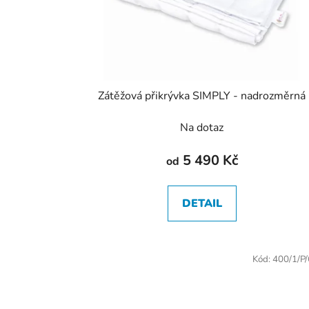
Zátěžová přikrývka SIMPLY - nadrozměrná
Na dotaz
5 490 Kč
od
DETAIL
Kód:
400/1/P