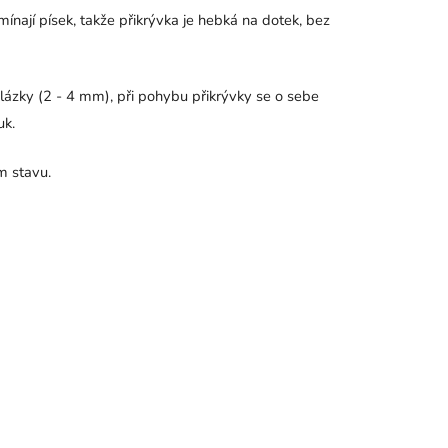
mínají písek, takže přikrývka je hebká na dotek, bez
blázky (2 - 4 mm), při pohybu přikrývky se o sebe
uk.
m stavu.