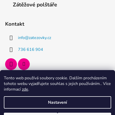
Zátěžové polštáře
i
e
Kontakt
info
@
zatezovky.cz
736 616 904
Tento web používá soubory cookie. Dalším procházením
Přijímáme online platby
tohoto webu vyjadřujete souhlas s jejich používáním.. Více
informací
zde
.
Nastavení