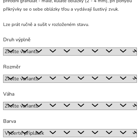
přírodní granulát - malé, kulaté oblázky (2 - 4 mm), při pohybu
přikrývky se o sebe oblázky třou a vydávají šustivý zvuk.
Lze prát ručně a sušit v rozloženém stavu.
Druh výplně
Rozměr
Váha
Barva