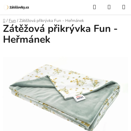
Přejít
Hledat
NÁKUP
na
KOŠÍK
obsah
Domů
/
Fun
/
Zátěžová přikrývka Fun - Heřmánek
Zátěžová přikrývka Fun -
Heřmánek