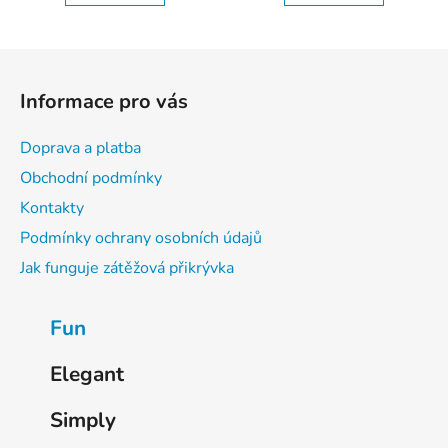
Z
á
Informace pro vás
p
a
Doprava a platba
t
Obchodní podmínky
í
Kontakty
Podmínky ochrany osobních údajů
Jak funguje zátěžová přikrývka
K
Fun
a
t
Elegant
e
g
Simply
o
r