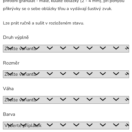
přírodní granulát - malé, kulaté oblázky (2 - 4 mm), při pohybu
přikrývky se o sebe oblázky třou a vydávají šustivý zvuk.
Lze prát ručně a sušit v rozloženém stavu.
Druh výplně
Rozměr
Váha
Barva