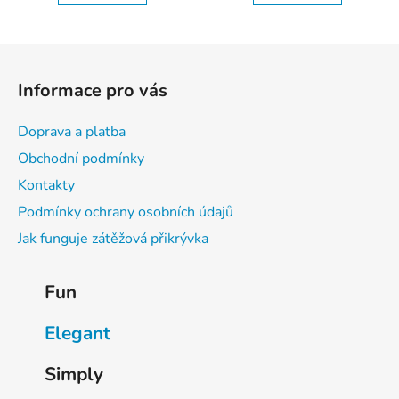
Z
á
Informace pro vás
p
a
Doprava a platba
t
Obchodní podmínky
í
Kontakty
Podmínky ochrany osobních údajů
Jak funguje zátěžová přikrývka
K
Fun
a
t
Elegant
e
g
Simply
o
r