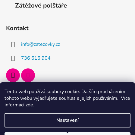
Zátěžové polštáře
i
e
Kontakt
info
@
zatezovky.cz
736 616 904
Tento web používá soubory cookie. Dalším procházením
Přijímáme online platby
tohoto webu vyjadřujete souhlas s jejich používáním.. Více
informací
zde
.
Nastavení