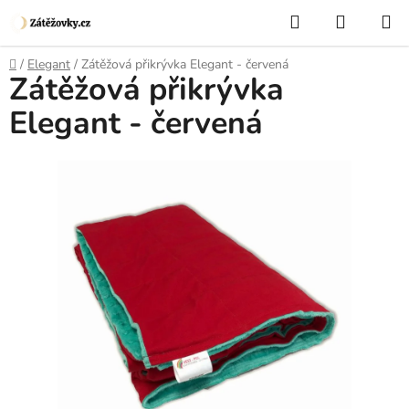
Přejít
Hledat
NÁKUP
na
KOŠÍK
obsah
Domů
/
Elegant
/
Zátěžová přikrývka Elegant - červená
Zátěžová přikrývka
Elegant - červená