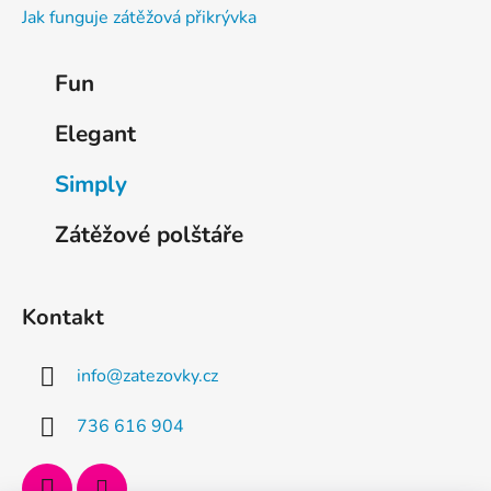
Jak funguje zátěžová přikrývka
K
Fun
a
t
Elegant
e
g
Simply
o
r
Zátěžové polštáře
i
e
Kontakt
info
@
zatezovky.cz
736 616 904