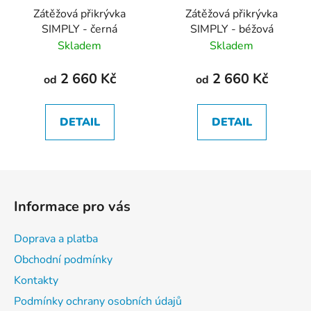
Zátěžová přikrývka
Zátěžová přikrývka
SIMPLY - černá
SIMPLY - béžová
Skladem
Skladem
2 660 Kč
2 660 Kč
od
od
DETAIL
DETAIL
Z
á
Informace pro vás
p
a
Doprava a platba
t
Obchodní podmínky
í
Kontakty
Podmínky ochrany osobních údajů