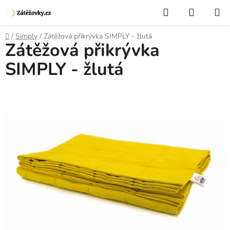
Přejít
Hledat
NÁKUP
na
KOŠÍK
obsah
Domů
/
Simply
/
Zátěžová přikrývka SIMPLY - žlutá
Zátěžová přikrývka
SIMPLY - žlutá