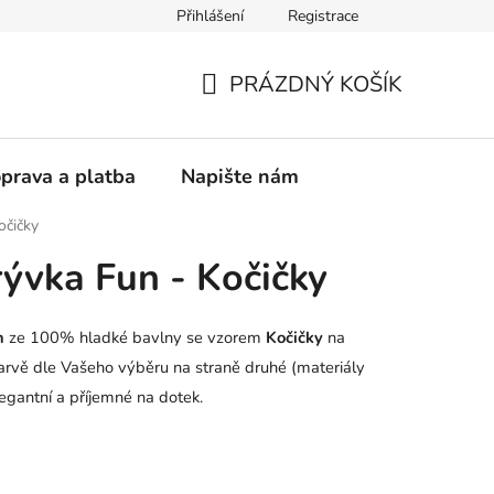
Přihlášení
Registrace
vá přikrývka
PRÁZDNÝ KOŠÍK
NÁKUPNÍ
KOŠÍK
prava a platba
Napište nám
očičky
rývka Fun - Kočičky
un
ze 100% hladké bavlny se vzorem
Kočičky
na
arvě dle Vašeho výběru na straně druhé (materiály
egantní a příjemné na dotek.