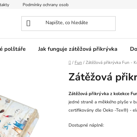
takty
Podmínky ochrany osobních údajů
Jak funguje zátěžo
é polštáře
Jak funguje zátěžová přikrývka
Do
Domů
/
Fun
/
Zátěžová přikrývka Fun - K
Zátěžová přik
Zátěžová přikrývka z kolekce F
jedné straně a měkkého plyše v b
certifikovány dle Oeko -Tex®) - el
Dostupné náplně: