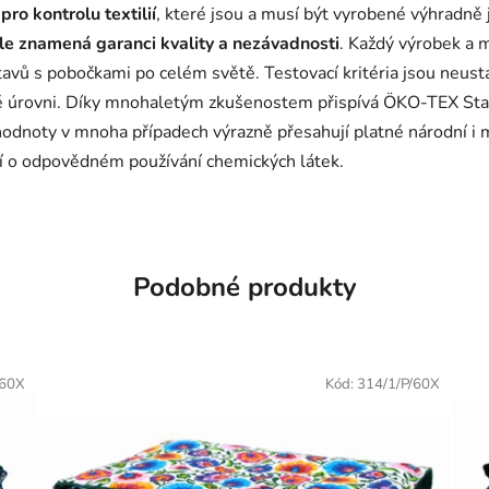
ro kontrolu textilií
, které jsou a musí být vyrobené výhradně
ele znamená garanci kvality a nezávadnosti
. Každý výrobek a m
stavů s pobočkami po celém světě. Testovací kritéria jsou neust
é úrovni. Díky mnohaletým zkušenostem přispívá ÖKO-TEX Stan
hodnoty v mnoha případech výrazně přesahují platné národní i 
mí o odpovědném používání chemických látek.
Podobné produkty
/60X
Kód:
314/1/P/60X