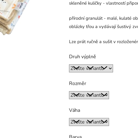
skleněné kuličky - vlastností připo
přírodní granulát - malé, kulaté o
oblázky třou a vydávají šustivý zv
Lze prát ručně a sušit v rozložené
Druh výplně
Rozměr
Váha
Barva