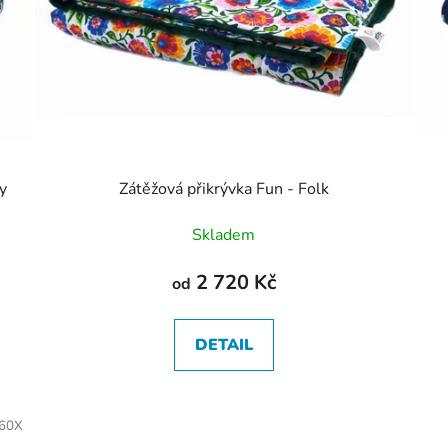
y
Zátěžová přikrývka Fun - Folk
Skladem
2 720 Kč
od
DETAIL
/60X