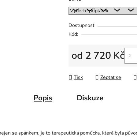
Dostupnost
Kód:
od
2 720 Kč
Měrná cena:
Tisk
Zeptat se
Popis
Diskuze
nejen se spánkem, je to terapeutická pomůcka, která byla půvo