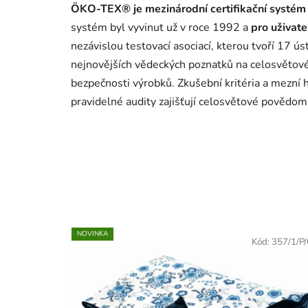
ÖKO-TEX® je mezinárodní certifikační systém p
systém byl vyvinut už v roce 1992 a
pro uživat
nezávislou testovací asociací, kterou tvoří 17 ú
nejnovějších vědeckých poznatků na celosvětov
bezpečnosti výrobků. Zkušební kritéria a mezní 
pravidelné audity zajišťují celosvětové povědo
NOVINKA
Kód:
357/1/P