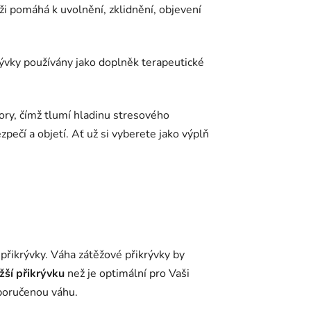
ži pomáhá k uvolnění, zklidnění, objevení
krývky používány jako doplněk terapeutické
ory, čímž tlumí hladinu stresového
pečí a objetí. Ať už si vyberete jako výplň
přikrývky.
Váha zátěžové přikrývky by
žší přikrývku
než je optimální pro Vaši
poručenou váhu.