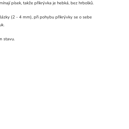
mínají písek, takže přikrývka je hebká, bez hrbolků.
blázky (2 - 4 mm), při pohybu přikrývky se o sebe
uk.
m stavu.