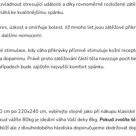
vládnout stresující události a díky rovnoměrně
rozložené zátě
omáhá ke kvalitnějšímu spánku.
res, úzkost a zmírňuje bolest. Již mnoho let jsou zátěžové při
 a dalšími nemocemi.
é stimulace, kdy váha přikrývky příznivě stimuluje kožní recept
 dopaminu. Právě proto zatěžování částí těla navozuje pocit bez
případech bude zajištěn nejvyšší komfort spánku.
 cm po 220x240 cm, vybírejte stejně jako při nákupu klasické 
ud vážíte 80kg je ideální váha Vaší deky 8kg.
Pokud zvolíte tě
blíží ale z dlouhodobého hlediska doporučujeme dodržovat do