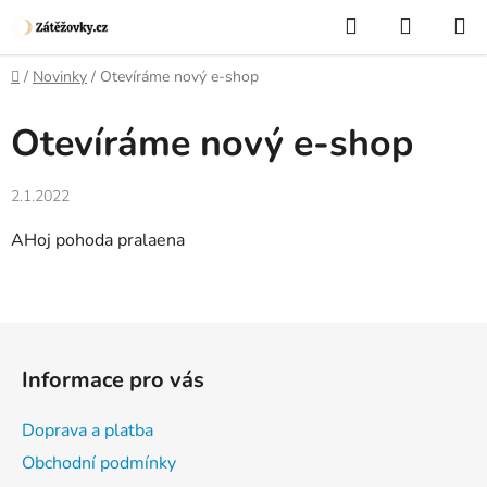
Přejít
Hledat
NÁKUP
na
KOŠÍK
obsah
Domů
/
Novinky
/
Otevíráme nový e-shop
Otevíráme nový e-shop
2.1.2022
AHoj pohoda pralaena
Z
á
Informace pro vás
p
a
Doprava a platba
t
Obchodní podmínky
í