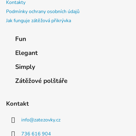
Kontakty
Podmínky ochrany osobních údajů
Jak funguje zátěžová přikrývka
K
Fun
a
t
Elegant
e
g
Simply
o
r
Zátěžové polštáře
i
e
Kontakt
info
@
zatezovky.cz
736 616 904