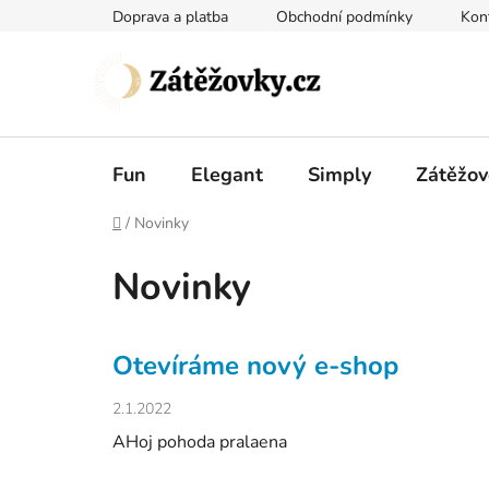
Přejít
Doprava a platba
Obchodní podmínky
Kon
na
obsah
Fun
Elegant
Simply
Zátěžov
Domů
/
Novinky
Novinky
V
Otevíráme nový e-shop
ý
p
2.1.2022
i
AHoj pohoda pralaena
s
č