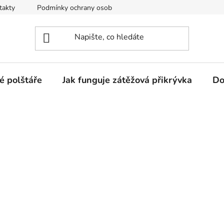
takty
Podmínky ochrany osobních údajů
Jak funguje zátěžo
é polštáře
Jak funguje zátěžová přikrývka
Do