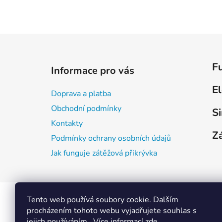
l
á
n
Z
k
K
Přesko
á
ů
F
Informace pro vás
a
katego
p
t
a
E
e
Doprava a platba
t
g
Obchodní podmínky
S
í
o
Kontakty
r
Zá
i
Podmínky ochrany osobních údajů
e
Jak funguje zátěžová přikrývka
Copyright 2026
Zátěžovky.cz
. Všechna práva v
Tento web používá soubory cookie. Dalším
procházením tohoto webu vyjadřujete souhlas s
jejich používáním.. Více informací
zde
.